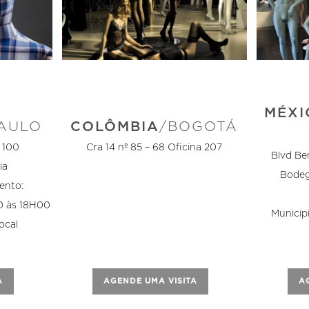
MÉXI
COLÔMBIA
/BOGOTÁ
PAULO
Cra 14 nº 85 – 68 Oficina 207
 100
Blvd Be
ia
Bodeg
ento:
0 às 18H00
Municipi
ocal
AGENDE UMA VISITA
A
A