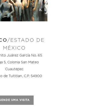
CO
/ESTADO DE
MÉXICO
nito Juárez García No. 65
a 5, Colonia San Mateo
Cuautepec
o de Tultitlan, C.P. 54900
GENDE UMA VISITA